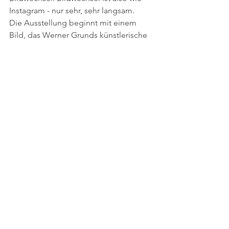
Instagram - nur sehr, sehr langsam.
Die Ausstellung beginnt mit einem 
Bild, das Werner Grunds künstlerische 
Sprache auf den Punkt bringt. Danach 
zeigen wir an dieser Stelle eine Arbeit 
einer für Grund wichtigen 
künstlerischen Bezugsperson
.