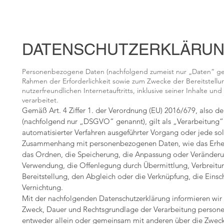
afie
Werk
Stiftung
Journal
Kunstpreis
DATENSCHUTZERKLÄRU
Personenbezogene Daten (nachfolgend zumeist nur „Daten“ ge
Rahmen der Erforderlichkeit sowie zum Zwecke der Bereitstellu
nutzerfreundlichen Internetauftritts, inklusive seiner Inhalte 
verarbeitet.
Gemäß Art. 4 Ziffer 1. der Verordnung (EU) 2016/679, also 
(nachfolgend nur „DSGVO“ genannt), gilt als „Verarbeitung“ 
automatisierter Verfahren ausgeführter Vorgang oder jede so
Zusammenhang mit personenbezogenen Daten, wie das Erhebe
das Ordnen, die Speicherung, die Anpassung oder Veränderun
Verwendung, die Offenlegung durch Übermittlung, Verbreitu
Bereitstellung, den Abgleich oder die Verknüpfung, die Eins
Vernichtung.
Mit der nachfolgenden Datenschutzerklärung informieren wir
Zweck, Dauer und Rechtsgrundlage der Verarbeitung persone
entweder allein oder gemeinsam mit anderen über die Zweck